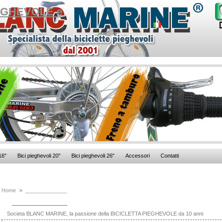
16"
Bici pieghevoli 20"
Bici pieghevoli 26"
Accessori
Contatti
Home
>
______________
______________
Societa BLANC MARINE, la passione della BICICLETTA PIEGHEVOLE da 10 anni