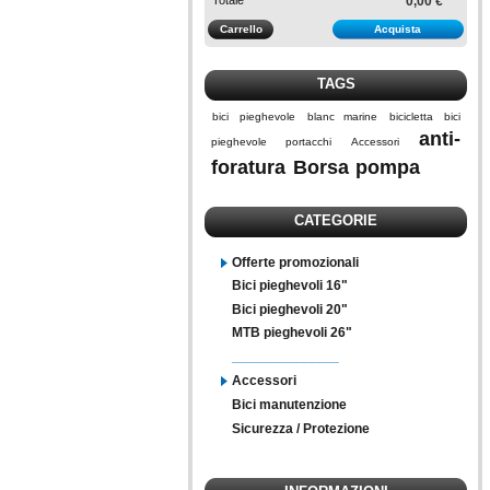
0,00 €
Carrello
Acquista
TAGS
bici
pieghevole
blanc marine
bicicletta
bici
anti-
pieghevole
portacchi
Accessori
foratura
Borsa
pompa
CATEGORIE
Offerte promozionali
Bici pieghevoli 16"
Bici pieghevoli 20"
MTB pieghevoli 26"
______________
Accessori
Bici manutenzione
Sicurezza / Protezione