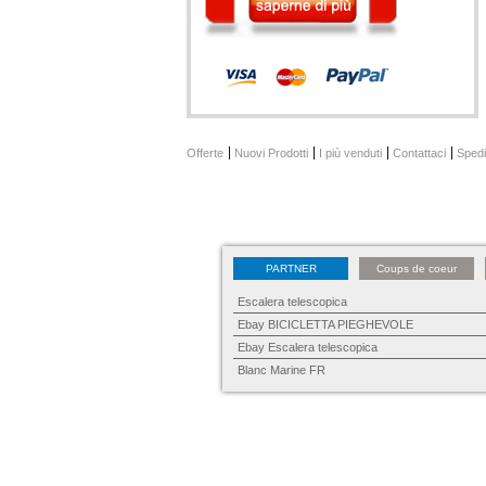
Offerte
Nuovi Prodotti
I più venduti
Contattaci
Spedi
PARTNER
Coups de coeur
Escalera telescopica
Ebay BICICLETTA PIEGHEVOLE
Ebay Escalera telescopica
Blanc Marine FR