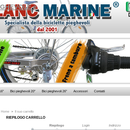
16"
Bici pieghevoli 20"
Bici pieghevoli 26"
Accessori
Contatti
Home
>
Il suo carrello
RIEPILOGO CARRELLO
Riepilogo
Login
Indirizzo