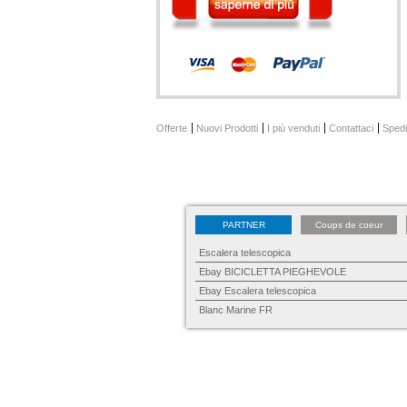
Offerte
Nuovi Prodotti
I più venduti
Contattaci
Spedi
PARTNER
Coups de coeur
Escalera telescopica
Ebay BICICLETTA PIEGHEVOLE
Ebay Escalera telescopica
Blanc Marine FR