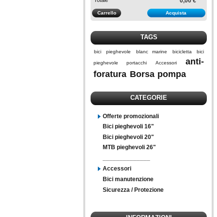
0,00 €
Carrello
Acquista
TAGS
bici
pieghevole
blanc marine
bicicletta
bici
anti-
pieghevole
portacchi
Accessori
foratura
Borsa
pompa
CATEGORIE
Offerte promozionali
Bici pieghevoli 16"
Bici pieghevoli 20"
MTB pieghevoli 26"
______________
Accessori
Bici manutenzione
Sicurezza / Protezione