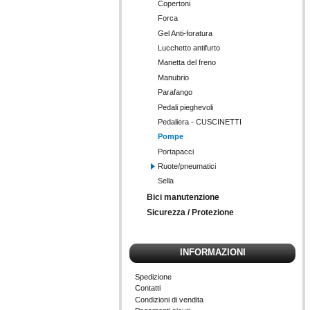
Copertoni
Forca
Gel Anti-foratura
Lucchetto antifurto
Manetta del freno
Manubrio
Parafango
Pedali pieghevoli
Pedaliera - CUSCINETTI
Pompe
Portapacci
Ruote/pneumatici
Sella
Bici manutenzione
Sicurezza / Protezione
INFORMAZIONI
Spedizione
Contatti
Condizioni di vendita