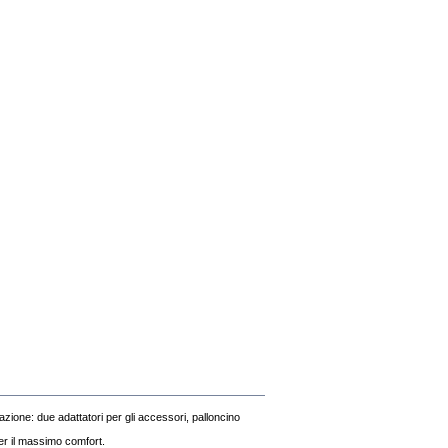
zione: due adattatori per gli accessori, palloncino
er il massimo comfort.