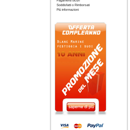
Pagamenti sicuri
Soddisfatti o Rimborsati
Più informazioni