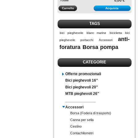
0,00 €
Carrello
Acquista
TAGS
bici
pieghevole
blanc marine
bicicletta
bici
anti-
pieghevole
portacchi
Accessori
foratura
Borsa
pompa
CATEGORIE
Offerte promozionali
Bici pieghevoli 16"
Bici pieghevoli 20"
MTB pieghevoli 26"
______________
Accessori
Borsa (Fodera di trasporto)
Canna per sella
Cestino
Contachilometri