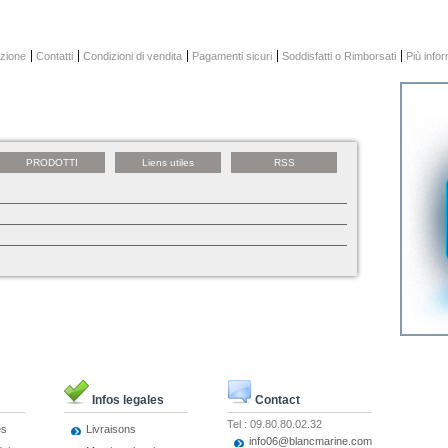
zione
Contatti
Condizioni di vendita
Pagamenti sicuri
Soddisfatti o Rimborsati
Più info
PRODOTTI
Liens utiles
RSS
Infos legales
Contact
Tel : 09.80.80.02.32
es
Livraisons
info06@blancmarine.com