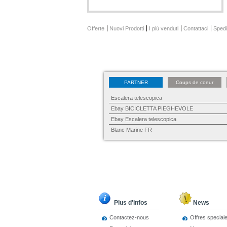
Offerte
Nuovi Prodotti
I più venduti
Contattaci
Spedi
PARTNER
Coups de coeur
Escalera telescopica
Ebay BICICLETTA PIEGHEVOLE
Ebay Escalera telescopica
Blanc Marine FR
Plus d'infos
News
Contactez-nous
Offres special