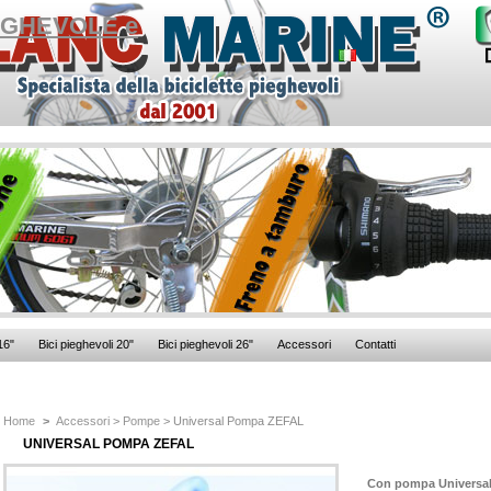
16"
Bici pieghevoli 20"
Bici pieghevoli 26"
Accessori
Contatti
Home
>
Accessori
>
Pompe
> Universal Pompa ZEFAL
UNIVERSAL POMPA ZEFAL
Con pompa Universal 